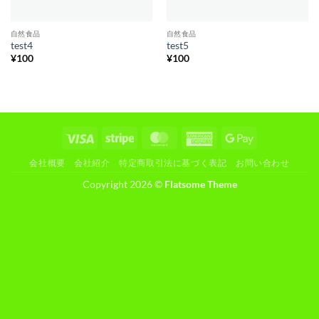
自然食品
自然食品
test4
test5
¥
100
¥
100
Visa
Stripe
MasterCard
American
Google
Express
Pay
会社概要
会社紹介
特定商取引法に基づく表記
お問い合わせ
Copyright 2026 ©
Flatsome Theme