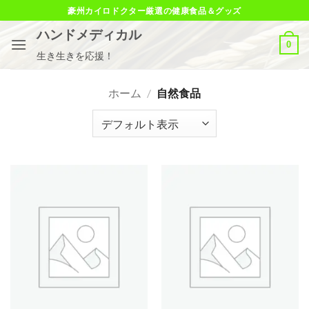
Skip
豪州カイロドクター厳選の健康食品＆グッズ
to
ハンドメディカル
content
0
生き生きを応援！
ホーム
/
自然食品