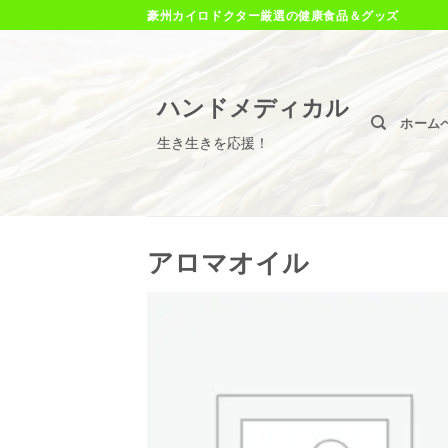
Skip
豪州カイロドクター厳選の健康食品＆グッズ
to
content
ハンドメディカル
ホーム
生き生きを応援！
アロマオイル